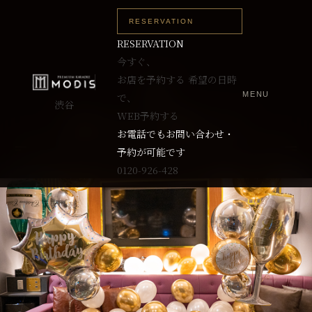
RESERVATION
RESERVATION
今すぐ、
お店を予約する
希望の日時
MENU
で、
渋谷
WEB予約する
お祝いバルーン装飾メニュー
お電話でもお問い合わせ・
予約が可能です
0120-926-428