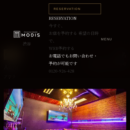
RESERVATION
RESERVATION
今すぐ、
お店を予約する
希望の日時
MENU
で、
渋谷
WEB予約する
～5名
L TYPE
お電話でもお問い合わせ・
予約が可能です
最大8名まで入室可
Aura
0120-926-428
アウラ